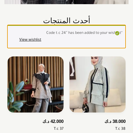
أحدث المنتجات
“Code t.c 24” has been added to your wishlist
View wishlist
38.000
د.ك
42.000
د.ك
T.c 37
T.c 38