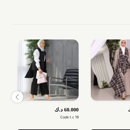
60.000
د.ك
000
c30
Code t.c 19