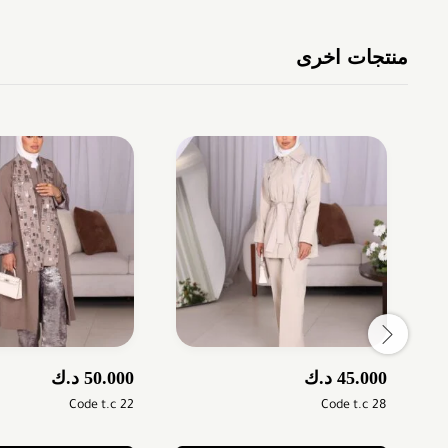
منتجات اخرى
45.000
د.ك
50.000
د.ك
Code t.c 22
Code t.c 28