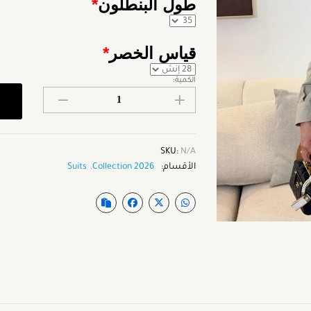
طول البنطلون
*
قياس الخصر
*
الكمية:
SKU:
N/A
الأقسام:
2026 Collection
,
Suits