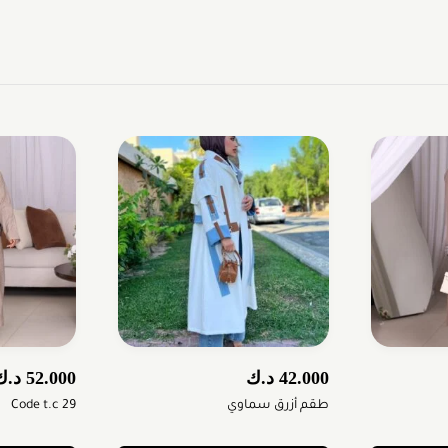
42.000
د.ك
52.000
د.ك
طقم أزرق سماوي
Code t.c 29